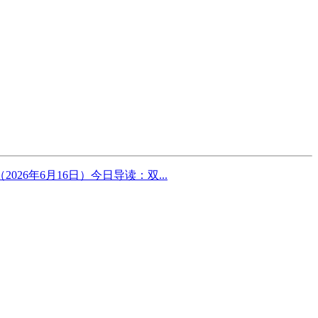
6年6月16日）今日导读：双...