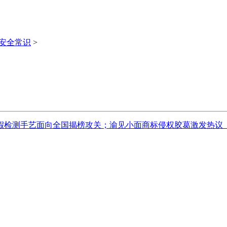
安全常识
>
测手艺面向全国揭榜攻关；渝见小面商标侵权胶葛激发热议（202