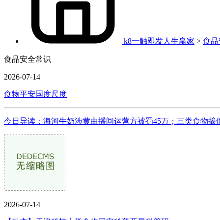
k8一触即发人生赢家
>
食品
食品安全常识
2026-07-14
食物平安国度尺度
今日导读：海河牛奶涉黄曲播间运营方被罚45万；三类食物掺假检
2026-07-14