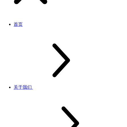
首页
关于我们