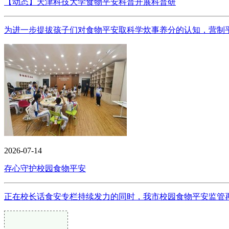
【动态】天津科技大学食物平安科普开展科普研
为进一步提拔孩子们对食物平安取科学炊事养分的认知，营制平
2026-07-14
存心守护校园食物平安
正在校长话食安专栏持续发力的同时，我市校园食物平安监管再