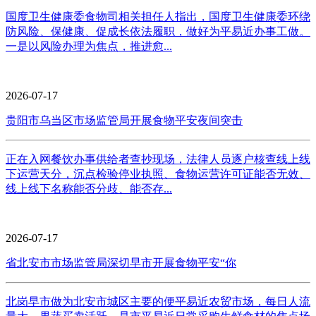
国度卫生健康委食物司相关担任人指出，国度卫生健康委环绕
防风险、保健康、促成长依法履职，做好为平易近办事工做。
一是以风险办理为焦点，推进愈...
2026-07-17
贵阳市乌当区市场监管局开展食物平安夜间突击
正在入网餐饮办事供给者查抄现场，法律人员逐户核查线上线
下运营天分，沉点检验停业执照、食物运营许可证能否无效、
线上线下名称能否分歧、能否存...
2026-07-17
省北安市市场监管局深切早市开展食物平安“你
北岗早市做为北安市城区主要的便平易近农贸市场，每日人流