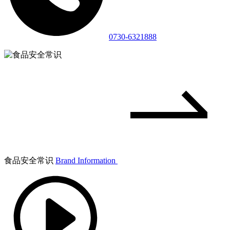
0730-6321888
食品安全常识
Brand Information