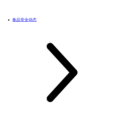
食品安全动态