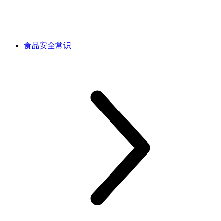
食品安全常识