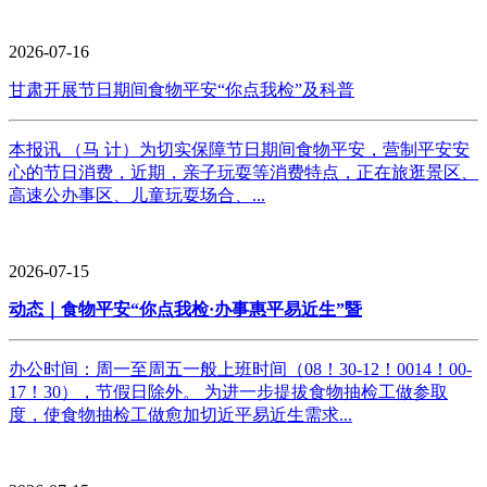
2026-07-16
甘肃开展节日期间食物平安“你点我检”及科普
本报讯 （马 计）为切实保障节日期间食物平安，营制平安安
心的节日消费，近期，亲子玩耍等消费特点，正在旅逛景区、
高速公办事区、儿童玩耍场合、...
2026-07-15
动态｜食物平安“你点我检·办事惠平易近生”暨
办公时间：周一至周五一般上班时间（08！30-12！0014！00-
17！30），节假日除外。 为进一步提拔食物抽检工做参取
度，使食物抽检工做愈加切近平易近生需求...